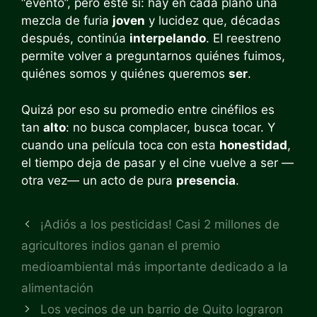
“evento”, pero este sí: hay en cada plano una
mezcla de furia
joven
y lucidez que, décadas
después, continúa
interpelando
. El reestreno
permite volver a preguntarnos quiénes fuimos,
quiénes somos y quiénes queremos
ser
.
Quizá por eso su promedio entre cinéfilos es
tan
alto
: no busca complacer, busca tocar. Y
cuando una película toca con esta
honestidad
,
el tiempo deja de pasar y el cine vuelve a ser —
otra vez— un acto de pura
presencia
.
¡Adiós a los pesticidas! Casi 2 millones de
agricultores indios ganan el premio
medioambiental más importante dedicado a la
alimentación
Los vecinos de un barrio de Quito lograron