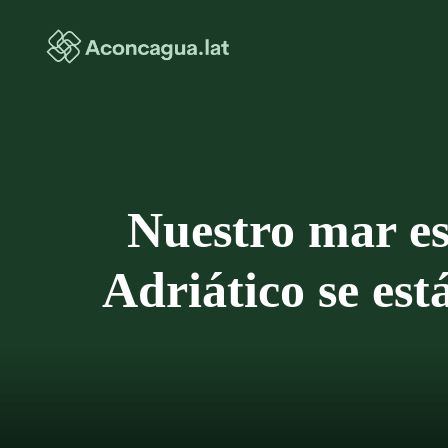
Saltar
al
contenido
Nuestro mar est
Adriático se est