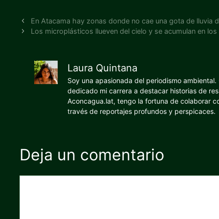
En Atacama hay zonas donde no cae una gota de lluvia 
Los microplásticos llueven del cielo y se acumulan en l
Laura Quintana
Soy una apasionada del periodismo ambiental. O
dedicado mi carrera a destacar historias de res
Aconcagua.lat, tengo la fortuna de colaborar 
través de reportajes profundos y perspicaces.
Deja un comentario
Comentario