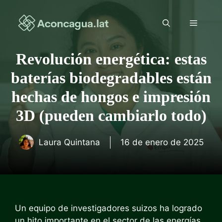
Saltar
al
Menú
contenido
Revolución energética: estas
baterías biodegradables están
hechas de hongos e impresión
3D (pueden cambiarlo todo)
Laura Quintana
16 de enero de 2025
Un equipo de investigadores suizos ha logrado
un hito importante en el sector de las energías