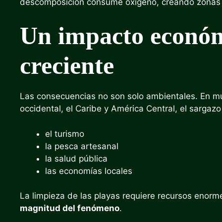
descomposición consume oxígeno, creando zonas 
Un impacto económ
creciente
Las consecuencias no son solo ambientales. En mu
occidental, el Caribe y América Central, el sargaz
el turismo
la pesca artesanal
la salud pública
las economías locales
La limpieza de las playas requiere recursos enor
magnitud del fenómeno
.