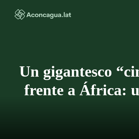
Saltar
al
contenido
Un gigantesco “ci
frente a África: 