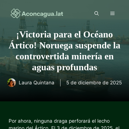
Saltar
al
Menú
contenido
¡Victoria para el Océano
Ártico! Noruega suspende la
controvertida minería en
aguas profundas
Laura Quintana
5 de diciembre de 2025
Por ahora, ninguna draga perforará el lecho
marino del Ártico. El 3 de diciembre de 2025, el