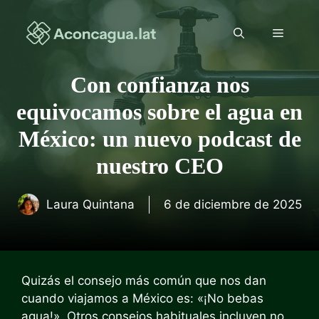
Saltar
al
Menú
contenido
Con confianza nos
equivocamos sobre el agua en
México: un nuevo podcast de
nuestro CEO
Laura Quintana
6 de diciembre de 2025
Quizás el consejo más común que nos dan
cuando viajamos a México es: «¡No bebas
agua!». Otros consejos habituales incluyen no