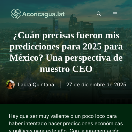
Saltar
al
Menú
contenido
¿Cuán precisas fueron mis
predicciones para 2025 para
México? Una perspectiva de
nuestro CEO
Laura Quintana
27 de diciembre de 2025
Hay que ser muy valiente o un poco loco para
haber intentado hacer predicciones económicas
y políticas para este año. Con la juramentación