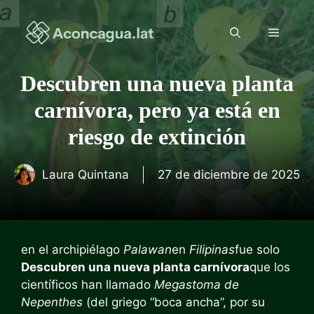
Saltar
al
Menú
contenido
Descubren una nueva planta
carnívora, pero ya está en
riesgo de extinción
Laura Quintana
27 de diciembre de 2025
en el archipiélago
Palawan
en
Filipinas
fue solo
Descubren una nueva planta carnívora
que los
científicos han llamado
Megastoma de
Nepenthes
(del griego “boca ancha”, por su