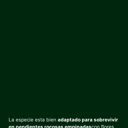
La especie esta bien
adaptado para sobrevivir
en pendientes rocosas empinadas
con flores