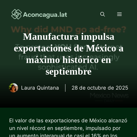
Saltar
al
Menú
contenido
Manufactura impulsa
exportaciones de México a
máximo histórico en
septiembre
Laura Quintana
28 de octubre de 2025
El valor de las exportaciones de México alcanzó
un nivel récord en septiembre, impulsado por
un aumento interanual de casi el 16% en los