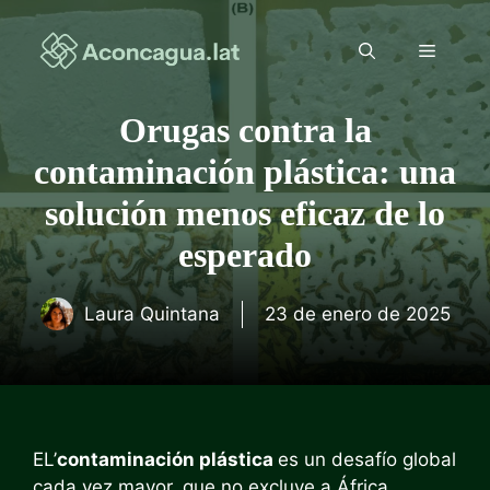
Saltar
al
Menú
contenido
Orugas contra la
contaminación plástica: una
solución menos eficaz de lo
esperado
Laura Quintana
23 de enero de 2025
EL’
contaminación plástica
es un desafío global
cada vez mayor, que no excluye a África.