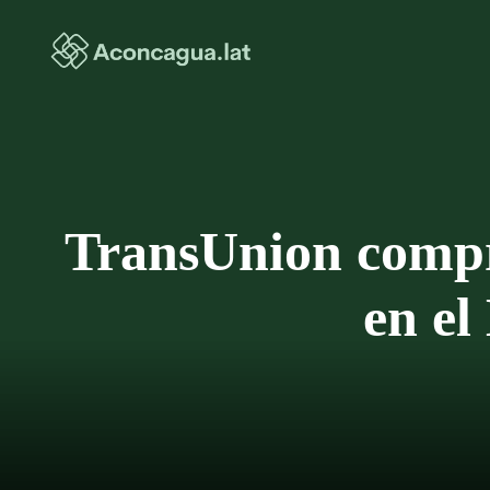
Saltar
al
contenido
TransUnion compr
en el