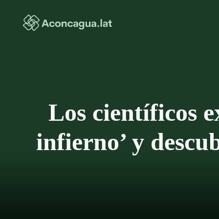
Saltar
al
contenido
Los científicos
infierno’ y descu