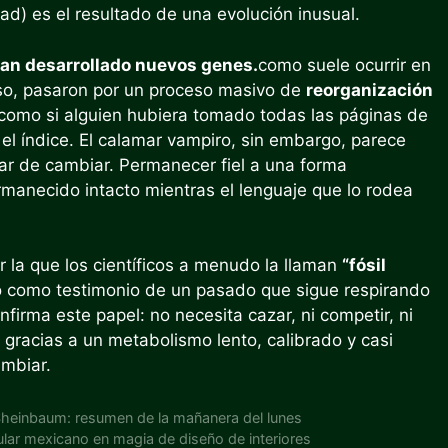
ad) es el resultado de una evolución inusual.
han desarrollado nuevos genes.
como suele ocurrir en
eso, pasaron por un proceso masivo de
reorganización
 como si alguien hubiera tomado todas las páginas de
 el índice. El calamar vampiro, sin embargo, parece
ar de cambiar. Permanecer fiel a una forma
manecido intacto mientras el lenguaje que lo rodea
r la que los científicos a menudo la llaman
“fósil
ino como testimonio de un pasado que sigue respirando
firma este papel: no necesita cazar, ni competir, ni
gracias a un metabolismo lento, calibrado y casi
ambiar.
Sheinbaum: resumen de la mañanera del lunes
pular mexicano en magia de diseño de interiores