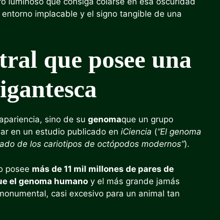
tro luminoso que consiga colarse en esa oscuridad
 entorno implacable y el signo tangible de una
tral que posee una
gigantesca
apariencia, sino de su
genoma
que un grupo
iar en un estudio publicado en
iCiencia
(
“El genoma
ivado de los cariotipos de octópodos modernos”
).
ro posee
más de 11 mil millones de pares de
que el genoma humano
y el más grande jamás
monumental, casi excesivo para un animal tan