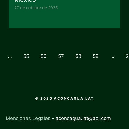
27 de octubre de 2025
…
55
56
57
58
59
…
2
© 2026 ACONCAGUA.LAT
Menciones Legales
-
aconcagua.lat@aol.com