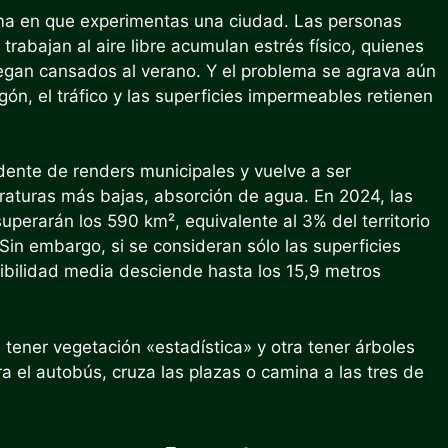
orma en que experimentas una ciudad. Las personas
rabajan al aire libre acumulan estrés físico, quienes
gan cansados ​​al verano. Y el problema se agrava aún
n, el tráfico y las superficies impermeables retienen
edente de renders municipales y vuelve a ser
eraturas más bajas, absorción de agua. En 2024, las
uperarán los 590 km², equivalente al 3% del territorio
Sin embargo, si se consideran sólo las superficies
nibilidad media desciende hasta los 15,9 metros
tener vegetación «estadística» y otra tener árboles
ra el autobús, cruza las plazas o camina a las tres de