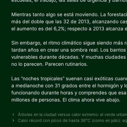
escuelas, el trabajo, las salas de urgencia y barrio
Mientras tanto algo se está moviendo. La forestaci
más del doble que las 32 de 2013, alcanzando cas
el aumento es del 6,2%; respecto a 2013 alcanza 
Sin embargo, el ritmo climático sigue siendo más r
tardan años en crear una sombra real. Los barrios
vulnerables durante décadas. Y muchas ciudades 
no lo parecen. Parecen rutinarios.
Las “noches tropicales” suenan casi exóticas cua
a medianoche con 31 grados entre el hormigón y lo
funcionando durante horas y comprendes que esa de
millones de personas. El clima ahora vive abajo.
Árboles en la ciudad versus calor extremo: el verde urban
Calor récord con picos de hasta 36°C (como en julio): aqu