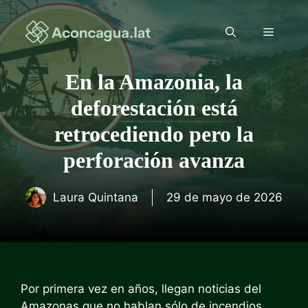
Saltar
al
Menú
contenido
En la Amazonia, la
deforestación está
retrocediendo pero la
perforación avanza
Laura Quintana
29 de mayo de 2026
Por primera vez en años, llegan noticias del
Amazonas que no hablan sólo de incendios,