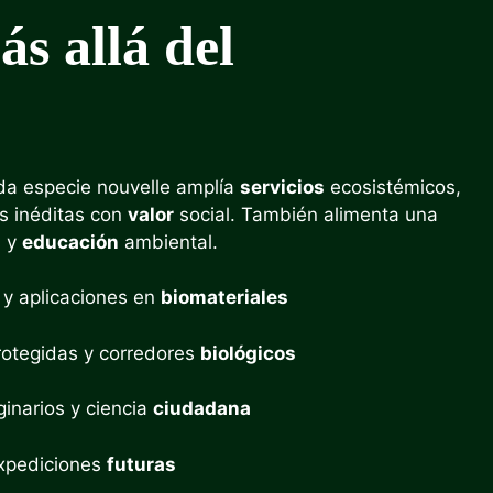
s allá del
ada especie nouvelle amplía
servicios
ecosistémicos,
s inéditas con
valor
social. También alimenta una
s y
educación
ambiental.
y aplicaciones en
biomateriales
otegidas y corredores
biológicos
ginarios y ciencia
ciudadana
expediciones
futuras