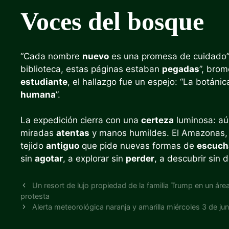
Voces del bosque
“Cada nombre
nuevo
es una promesa de cuidado”,
biblioteca, estas páginas estaban
pegadas
”, brom
estudiante
, el hallazgo fue un espejo: “La botáni
humana
”.
La expedición cierra con una
certeza
luminosa: a
miradas
atentas
y manos humildes. El Amazonas,
tejido
antiguo
que pide nuevas formas de
escuch
sin
agotar
, a explorar sin
perder
, a descubrir sin 
Un resort de lujo propiedad de la familia Trump en un áre
protesta
Alerta meteorológica naranja y amarilla miércoles 3 de ju