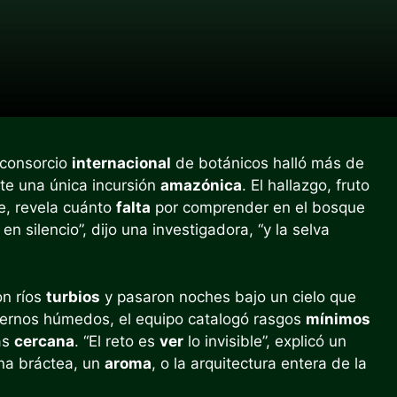
 consorcio
internacional
de botánicos halló más de
e una única incursión
amazónica
. El hallazgo, fruto
e, revela cuánto
falta
por comprender en el bosque
en silencio”, dijo una investigadora, “y la selva
on ríos
turbios
y pasaron noches bajo un cielo que
ernos húmedos, el equipo catalogó rasgos
mínimos
ás
cercana
. “El reto es
ver
lo invisible”, explicó un
na bráctea, un
aroma
, o la arquitectura entera de la