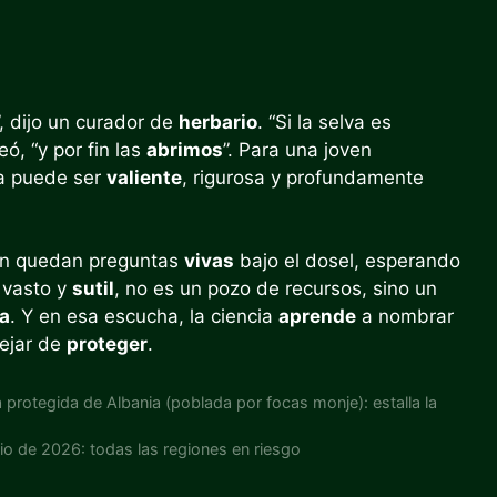
 dijo un curador de
herbario
. “Si la selva es
eó, “y por fin las
abrimos
”. Para una joven
ca puede ser
valiente
, rigurosa y profundamente
ún quedan preguntas
vivas
bajo el dosel, esperando
 vasto y
sutil
, no es un pozo de recursos, sino un
a
. Y en esa escucha, la ciencia
aprende
a nombrar
dejar de
proteger
.
a protegida de Albania (poblada por focas monje): estalla la
nio de 2026: todas las regiones en riesgo