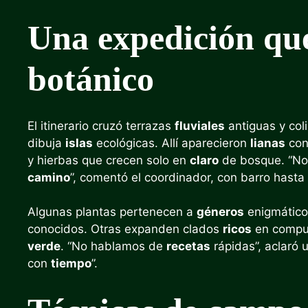
Una expedición que
botánico
El itinerario cruzó terrazas
fluviales
antiguas y col
dibuja
islas
ecológicas. Allí aparecieron
lianas
con
y hierbas que crecen solo en
claro
de bosque. “N
camino
”, comentó el coordinador, con barro hasta
Algunas plantas pertenecen a
géneros
enigmático
conocidos. Otras expanden clados
ricos
en compue
verde
. “No hablamos de
recetas
rápidas”, aclaró 
con
tiempo
”.