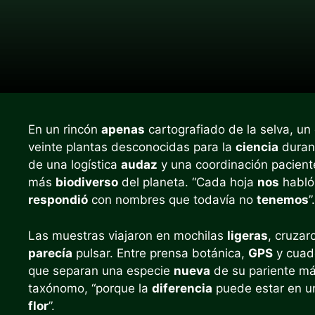
En un rincón
apenas
cartografiado de la selva, un
veinte plantas desconocidas para la
ciencia
durant
de una logística
audaz
y una coordinación pacient
más
biodiverso
del planeta. “Cada hoja
nos
habló 
respondió
con nombres que todavía no
tenemos
”.
Las muestras viajaron en mochilas
ligeras
, cruzar
parecía
pulsar. Entre prensa botánica,
GPS
y cuad
que separan una especie
nueva
de su pariente m
taxónomo, “porque la
diferencia
puede estar en u
flor
”.