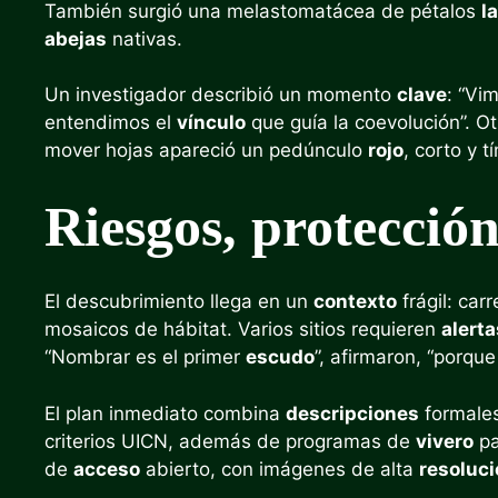
También surgió una melastomatácea de pétalos
l
abejas
nativas.
Un investigador describió un momento
clave
: “Vi
entendimos el
vínculo
que guía la coevolución”. O
mover hojas apareció un pedúnculo
rojo
, corto y 
Riesgos, protecció
El descubrimiento llega en un
contexto
frágil: car
mosaicos de hábitat. Varios sitios requieren
alerta
“Nombrar es el primer
escudo
”, afirmaron, “porq
El plan inmediato combina
descripciones
formales
criterios UICN, además de programas de
vivero
pa
de
acceso
abierto, con imágenes de alta
resoluc