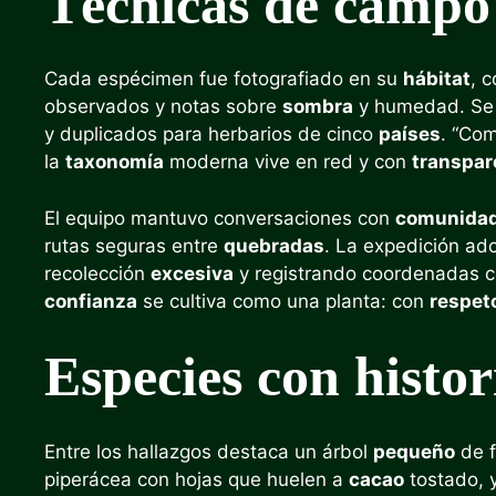
Técnicas de campo 
Cada espécimen fue fotografiado en su
hábitat
, 
observados y notas sobre
sombra
y humedad. Se 
y duplicados para herbarios de cinco
países
. “Co
la
taxonomía
moderna vive en red y con
transpar
El equipo mantuvo conversaciones con
comunida
rutas seguras entre
quebradas
. La expedición ad
recolección
excesiva
y registrando coordenadas 
confianza
se cultiva como una planta: con
respet
Especies con histo
Entre los hallazgos destaca un árbol
pequeño
de f
piperácea con hojas que huelen a
cacao
tostado, 