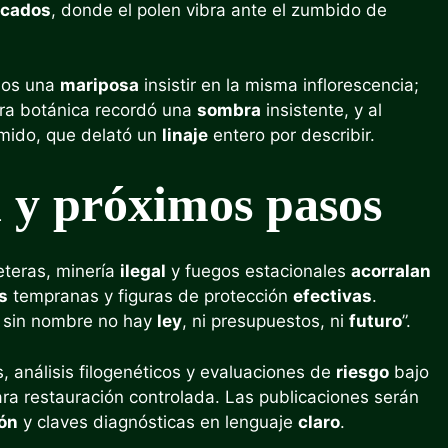
acados
, donde el polen vibra ante el zumbido de
mos una
mariposa
insistir en la misma inflorescencia;
tra botánica recordó una
sombra
insistente, y al
tímido, que delató un
linaje
entero por describir.
n y próximos pasos
reteras, minería
ilegal
y fuegos estacionales
acorralan
s
tempranas y figuras de protección
efectivas
.
ue sin nombre no hay
ley
, ni presupuestos, ni
futuro
”.
, análisis filogenéticos y evaluaciones de
riesgo
bajo
ra restauración controlada. Las publicaciones serán
ión
y claves diagnósticas en lenguaje
claro
.