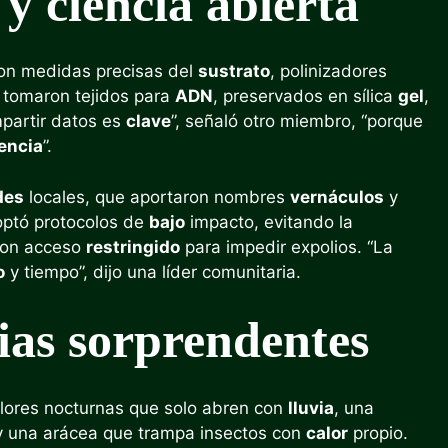
y ciencia abierta
con medidas precisas del
sustrato
, polinizadores
tomaron tejidos para
ADN
, preservados en sílica
gel
,
mpartir datos es
clave
”, señaló otro miembro, “porque
encia
”.
des
locales, que aportaron nombres
vernáculos
y
optó protocolos de
bajo
impacto, evitando la
con acceso
restringido
para impedir expolios. “La
o
y tiempo”, dijo una líder comunitaria.
rias sorprendentes
lores nocturnas que solo abren con
lluvia
, una
y una arácea que trampa insectos con
calor
propio.